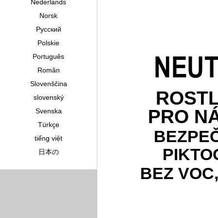
Nederlands
Norsk
Pусский
Polskie
Português
Român
Slovenščina
ROSTL
slovenský
PRO N
Svenska
Türkçe
BEZPE
tiếng việt
PIKTO
日本の
BEZ VOC