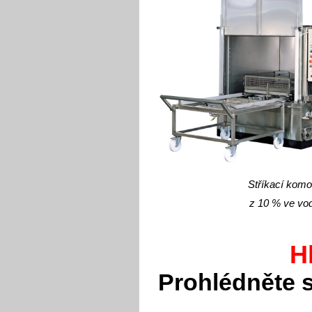
Stříkací komo
z 10 % ve vo
H
Prohlédněte s