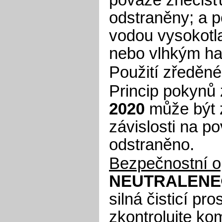
odstraněny; a p
vodou vysokotl
nebo vlhkým ha
Použití zředěné
Princip pokynů 
2020
může být 
závislosti na p
odstraněno.
Bezpečnostní op
NEUTRALENE
silná čisticí pr
zkontrolujte kom