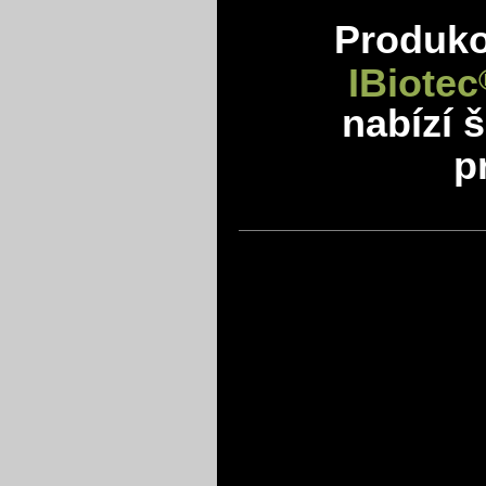
Produkov
IBiotec
nabízí 
p