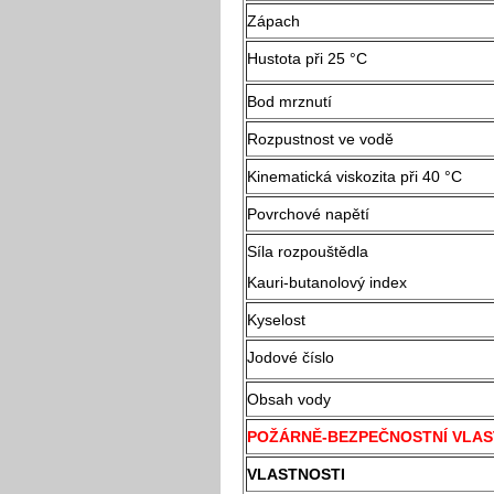
Zápach
Hustota při 25 °C
Bod mrznutí
Rozpustnost ve vodě
Kinematická viskozita při 40 °C
Povrchové napětí
Síla rozpouštědla
Kauri-butanolový index
Kyselost
Jodové číslo
Obsah vody
POŽÁRNĚ-BEZPEČNOSTNÍ VLAS
VLASTNOSTI