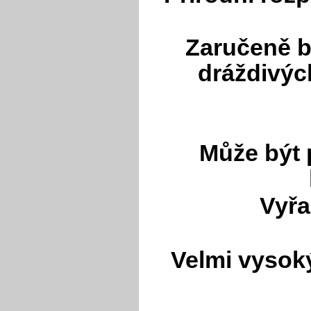
Zaručeně b
dráždivých
Může být 
Vyřa
Velmi vysok