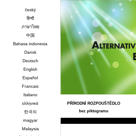
český
हिन्दी
ภาษาไทย
中国
Bahasa indonesia
Dansk
Deutsch
English
Español
Francais
Italiano
ελληνικά
PŘÍRODNÍ ROZPOUŠTĚDLO
bez piktogramu
한국의
magyar
Malaysia