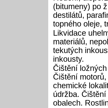
(bitumeny) po ž
destilátů, parafi
topného oleje, t
Likvidace uheln
materiálů, nep
tekutých inkoust
inkousty.
Čištění ložných
Čištění motorů, 
chemické lokali
údržba. Čištění 
obalech. Rostl