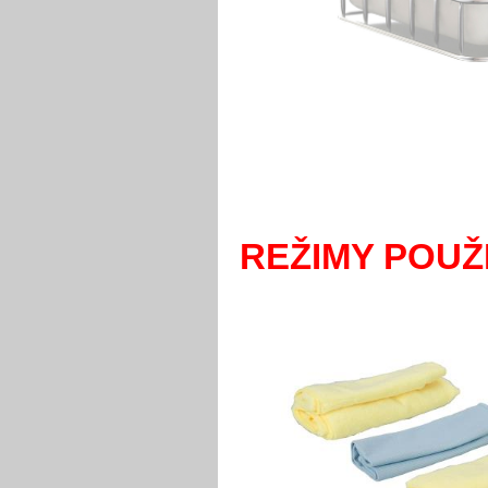
REŽIMY POUŽI