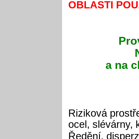
OBLASTI POUŽ
Pro
a na 
Riziková prostř
ocel, slévárny, 
Ředění, disperz