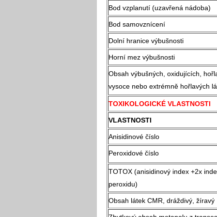
Bod vzplanutí (uzavřená nádoba)
Bod samovznícení
Dolní hranice výbušnosti
Horní mez výbušnosti
Obsah výbušných, oxidujících, hořl
vysoce nebo extrémně hořlavých lá
TOXIKOLOGICKÉ VLASTNOSTI
VLASTNOSTI
Anisidinové číslo
Peroxidové číslo
TOTOX (anisidinový index +2x ind
peroxidu)
Obsah látek CMR, dráždivý, žíravý