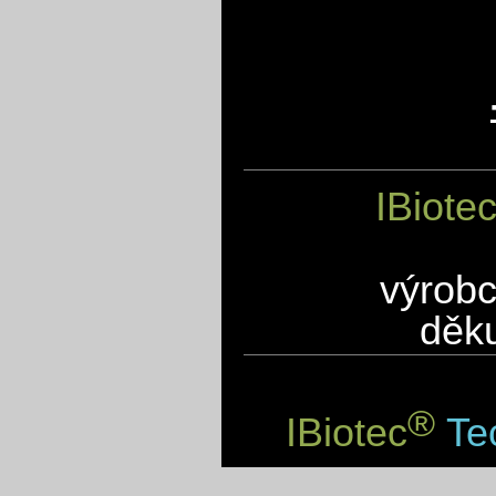
IBiote
výrobc
děku
®
IBiotec
Tec