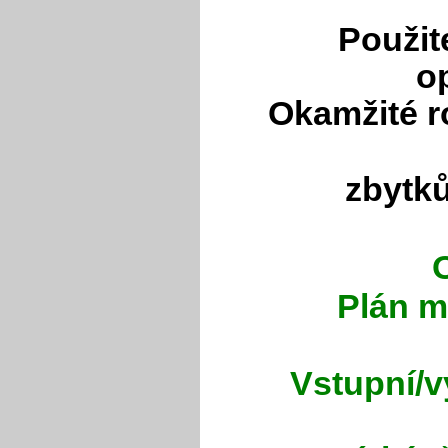
Použit
o
Okamžité r
zbytků
Plán m
Vstupní/v