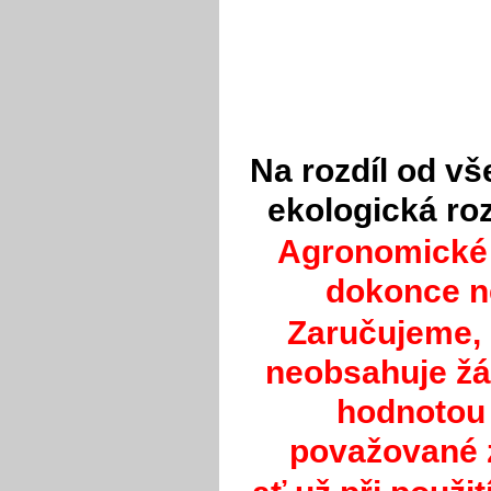
Na rozdíl od vš
ekologická roz
Agronomické 
dokonce ne
Zaručujeme,
neobsahuje žá
hodnotou
považované z