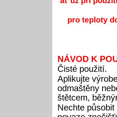
ať už při použit
pro teploty d
NÁVOD K POU
Čisté použití.
Aplikujte výrob
odmaštěny nebo
štětcem, běžný
Nechte působit 
povaze znečišťuj