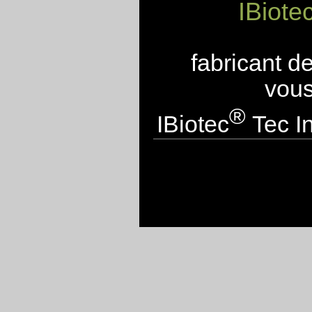
IBiote
fabricant d
vous
®
IBiotec
Tec In