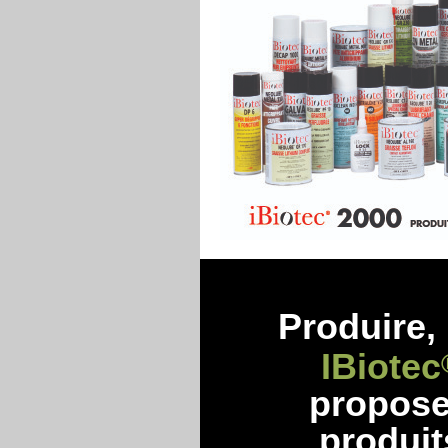
Produire, 
IBiotec
propos
produit