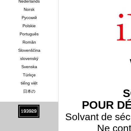
Nederlands
Norsk
Pусский
Polskie
Português
Român
Slovenščina
slovenský
Svenska
Türkçe
tiếng việt
S
日本の
POUR DÉ
193929
Solvant de séc
Ne cont