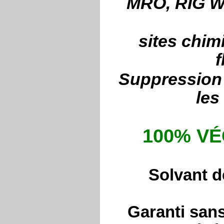
MRO, RIG WA
sites chim
f
Suppression 
les
100% VÉ
Solvant d
Garanti san