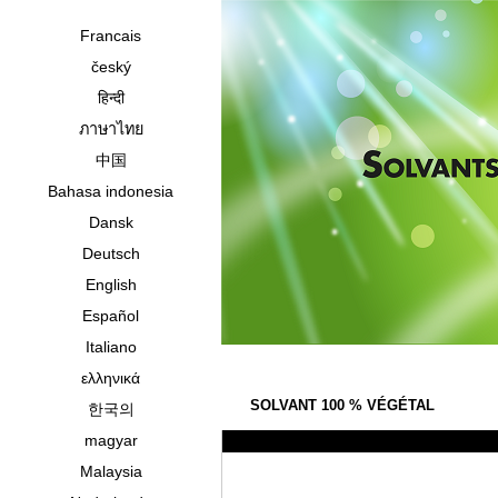
Francais
český
हिन्दी
ภาษาไทย
中国
Bahasa indonesia
Dansk
Deutsch
English
Español
Italiano
ελληνικά
SOLVANT 100 % VÉGÉTAL
한국의
magyar
Malaysia