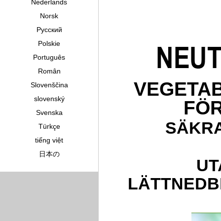
Nederlands
Norsk
Pусский
Polskie
Português
Român
VEGETAB
Slovenščina
slovenský
FÖR
Svenska
SÄKRA
Türkçe
tiếng việt
日本の
UT
LÄTTNEDB