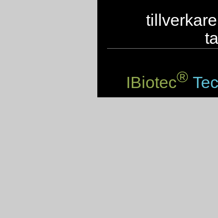
tillverkar
t
®
IBiotec
Tec