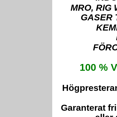
MRO, RIG
GASER T
KEM
FÖR
100 % V
Högpresteran
Garanterat fri