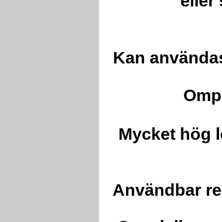
eller
Kan användas 
Ompl
Mycket hög l
Användbar ren