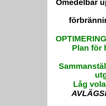
Omedelbar upp
förbränni
OPTIMERING
Plan för
Sammanställ
ut
Låg vola
AVLÄGS