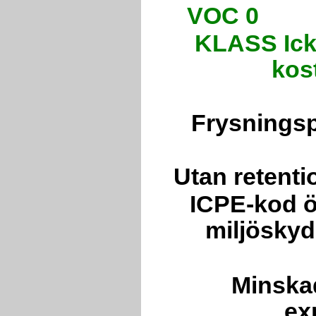
VOC 
KLASS Icke
kos
Frysningsp
Utan retenti
ICPE-kod ö
miljöskyd
Minskad
ex