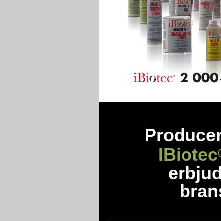
Producer
IBiotec
erbjud
bran