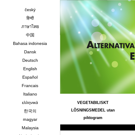
český
हिन्दी
ภาษาไทย
中国
Bahasa indonesia
Dansk
Deutsch
English
Español
Francais
Italiano
ελληνικά
VEGETABILISKT
LÖSNINGSMEDEL utan
한국의
piktogram
magyar
Malaysia