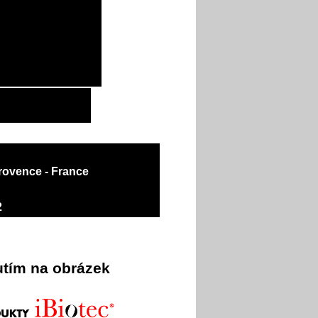
rovence - France
2
utím na obrázek