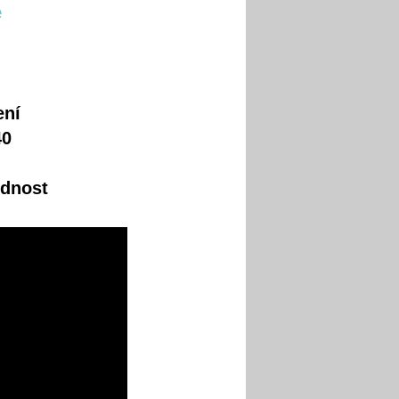
e
ení
40
dnost