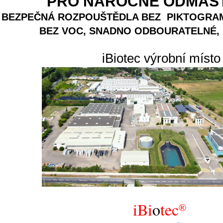
PRO NÁROČNÉ ODMAŠ
BEZPEČNÁ ROZPOUŠTĚDLA BEZ PIKTOGRA
BEZ VOC, SNADNO ODBOURATELNÉ,
iBiotec výrobní místo
iBi
o
tec
®