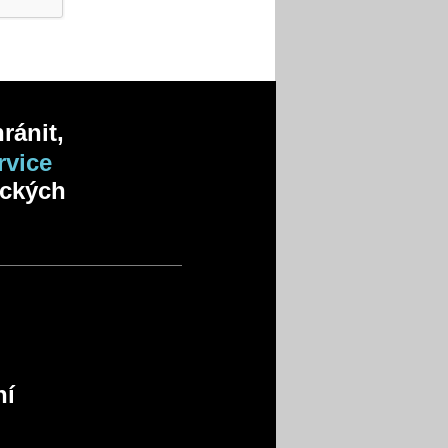
ránit,
rvice
ických
ní