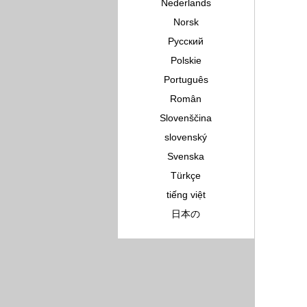
Nederlands
Norsk
Pусский
Polskie
Português
Român
Slovenščina
slovenský
Svenska
Türkçe
tiếng việt
日本の