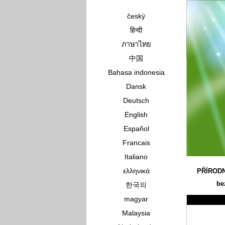
český
हिन्दी
ภาษาไทย
中国
Bahasa indonesia
Dansk
Deutsch
English
Español
Francais
Italiano
ελληνικά
PŘÍROD
be
한국의
magyar
Malaysia